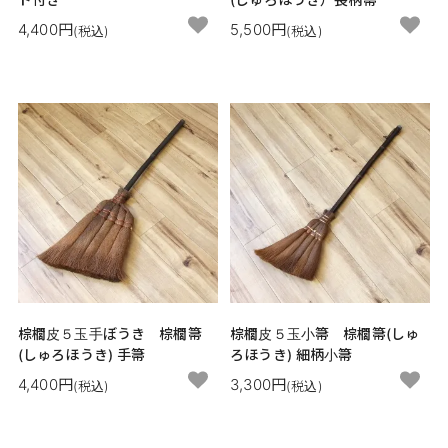
4,400円
5,500円
(税込)
(税込)
棕櫚皮５玉手ぼうき 棕櫚箒
棕櫚皮５玉小箒 棕櫚箒(しゅ
(しゅろほうき) 手箒
ろほうき) 細柄小箒
4,400円
3,300円
(税込)
(税込)