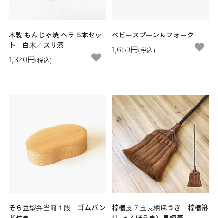
木製 もんじゃ焼 ヘラ 5本セッ
ベビースプーン＆フォーク
ト 白木／スリ漆
1,650円
(税込)
1,320円
(税込)
そら豆型弁当箱１段 ゴムバン
棕櫚皮７玉長柄ほうき 棕櫚箒
ド付き
(しゅろほうき）長柄箒