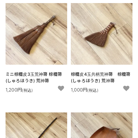
ミニ棕櫚皮3玉荒神箒 棕櫚箒
棕櫚皮4玉共柄荒神箒 棕櫚箒
(しゅろほうき) 荒神箒
(しゅろほうき) 荒神箒
1,200円
1,000円
(税込)
(税込)