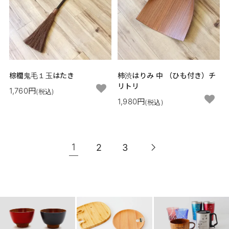
棕櫚鬼毛１玉はたき
柿渋はりみ 中 （ひも付き）チ
リトリ
1,760円
(税込)
1,980円
(税込)
1
2
3