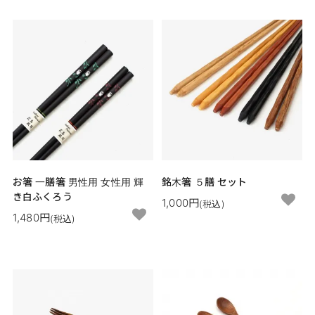
お箸 一膳箸 男性用 女性用 輝
銘木箸 ５膳 セット
き白ふくろう
1,000円
(税込)
1,480円
(税込)